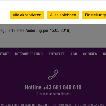
Alle akzeptieren
Alles ablehnen
Einstellung
en werden jeweils voll verrechnet)
reguliert (letzte Änderung per 15.05.2019)
NTAKT
NETZABDECKUNG
ENTGELTE
AGB
COOKIES
I
Hotline +43 681 840 610
(Aus allen anderen Netzen)
 MONTAG BIS FREITAG 07:00-22:00 UHR, UND SAMSTAG VON 09:00–17:0