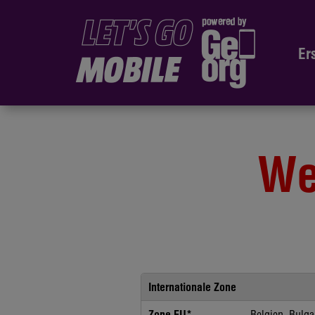
Er
We
Internationale Zone
Zone EU*
Belgien, Bulga