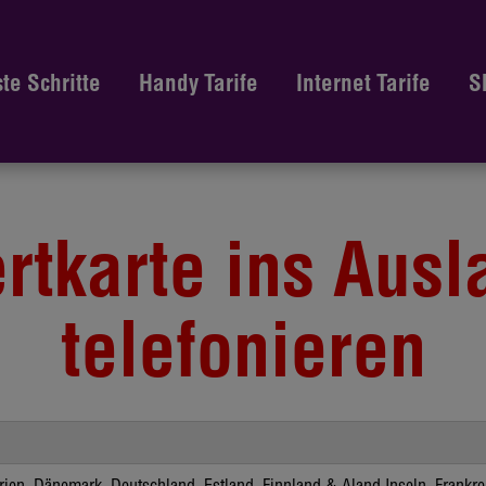
ste Schritte
Handy Tarife
Internet Tarife
S
rtkarte ins Ausl
telefonieren
rien, Dänemark, Deutschland, Estland, Finnland & Aland Inseln, Frankre