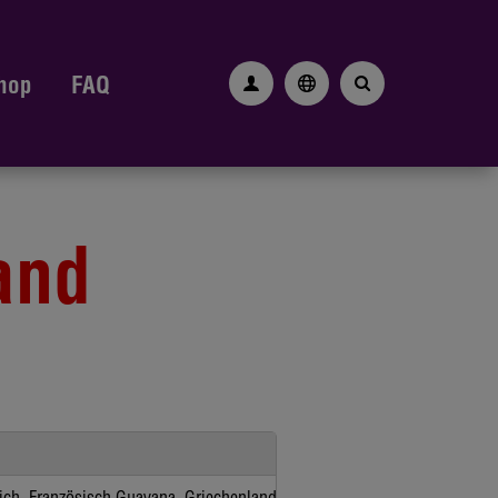
hop
FAQ
and
ich, Französisch Guayana, Griechenland, Guadeloupe & St. Martin, Irlan