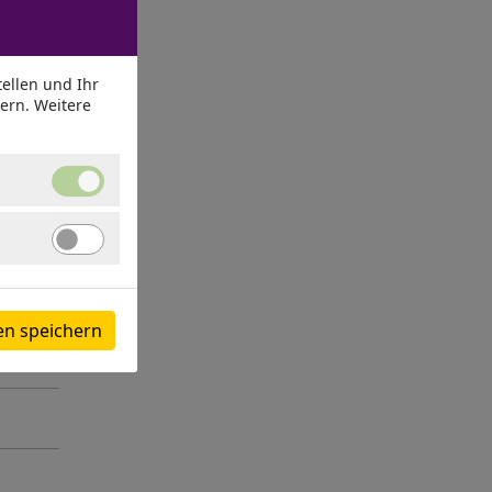
 bis
ellen und Ihr
dern. Weitere
Unbedingt
erforderlich
Angebote
verbessern
en speichern