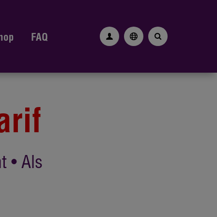
hop
FAQ
arif
t • Als