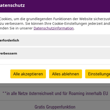
nahme von nationalem Datenvolumen
Datenschutz
zu 30 GB
ookies, um die grundlegenden Funktionen der Website sicherzust
1000 Min./SMS**
 zu verbessern. Sie können Ihre Cookie-Einstellungen jederzeit än
inden Sie in unserer
Datenschutzinformation
.
1 Monat gratis
Onlineschutz
erforderlich
Bis 50 Mbit/s
verbessern
*davon 10 GB EU-weit
Alle akzeptieren
Alles ablehnen
Einstellung
Mindestvertragsdauer 12 Monate
**in alle Netze österreichweit und für Roaming innerhalb EU
Gratis Gruppenfunktion