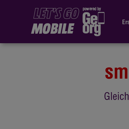
Er
sma
Gleich